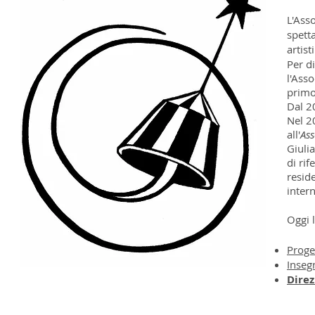
L'Asso
spetta
artis
Per di
l'Asso
primo
Dal 2
Nel 2
all'
Ass
Giuli
di ri
resid
intern
Oggi l
Proge
Inseg
Direz