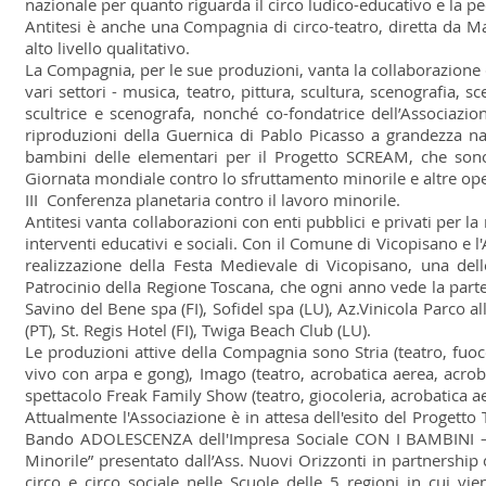
nazionale per quanto riguarda il circo ludico-educativo e la pe
Antitesi è anche una Compagnia di circo-teatro, diretta da Mar
alto livello qualitativo.
La Compagnia, per le sue produzioni, vanta la collaborazione di
vari settori - musica, teatro, pittura, scultura, scenografia, sc
scultrice e scenografa, nonché co-fondatrice dell’Associazio
riproduzioni della Guernica di Pablo Picasso a grandezza natu
bambini delle elementari per il Progetto SCREAM, che sono
Giornata mondiale contro lo sfruttamento minorile e altre opere 
III Conferenza planetaria contro il lavoro minorile.
Antitesi vanta collaborazioni con enti pubblici e privati per la 
interventi educativi e sociali. Con il Comune di Vicopisano e 
realizzazione della Festa Medievale di Vicopisano, una delle
Patrocinio della Regione Toscana, che ogni anno vede la partec
Savino del Bene spa (FI), Sofidel spa (LU), Az.Vinicola Parco 
(PT), St. Regis Hotel (FI), Twiga Beach Club (LU).
Le produzioni attive della Compagnia sono Stria (teatro, fuoc
vivo con arpa e gong), Imago (teatro, acrobatica aerea, acrob
spettacolo Freak Family Show (teatro, giocoleria, acrobatica ae
Attualmente l'Associazione è in attesa dell'esito del Progetto
Bando ADOLESCENZA dell'Impresa Sociale CON I BAMBINI – So
Minorile” presentato dall’Ass. Nuovi Orizzonti in partnership 
circo e circo sociale nelle Scuole delle 5 regioni in cui vie