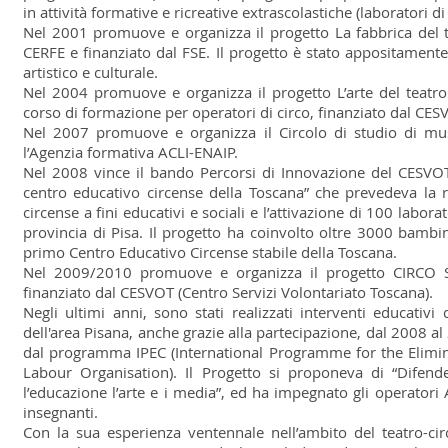
in attività formative e ricreative extrascolastiche (laboratori di
Nel 2001 promuove e organizza il progetto La fabbrica del t
CERFE e finanziato dal FSE. Il progetto è stato appositament
artistico e culturale.
Nel 2004 promuove e organizza il progetto L’arte del teatro:
corso di formazione per operatori di circo, finanziato dal CES
Nel 2007 promuove e organizza il Circolo di studio di mu
l’Agenzia formativa ACLI-ENAIP.
Nel 2008 vince il bando Percorsi di Innovazione del CESVOT 
centro educativo circense della Toscana” che prevedeva la rea
circense a fini educativi e sociali e l’attivazione di 100 labora
provincia di Pisa. Il progetto ha coinvolto oltre 3000 bambi
primo Centro Educativo Circense stabile della Toscana.
Nel 2009/2010 promuove e organizza il progetto CIRCO SO
finanziato dal CESVOT (Centro Servizi Volontariato Toscana).
Negli ultimi anni, sono stati realizzati interventi educativi 
dell'area Pisana, anche grazie alla partecipazione, dal 2008 al
dal programma IPEC (International Programme for the Eliminat
Labour Organisation). Il Progetto si proponeva di “Difender
l’educazione l’arte e i media”, ed ha impegnato gli operatori A
insegnanti.
Con la sua esperienza ventennale nell’ambito del teatro-circ