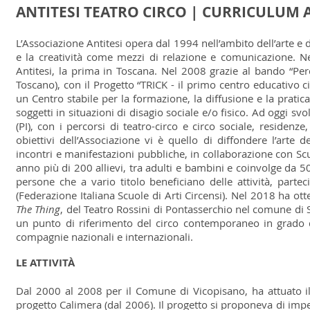
ANTITESI TEATRO CIRCO | CURRICULUM 
L’Associazione Antitesi opera dal 1994 nell’ambito dell’arte e d
e la creatività come mezzi di relazione e comunicazione. N
Antitesi, la prima in Toscana. Nel 2008 grazie al bando “Per
Toscano), con il Progetto “TRICK - il primo centro educativo c
un Centro stabile per la formazione, la diffusione e la pratica
soggetti in situazioni di disagio sociale e/o fisico. Ad oggi svo
(PI), con i percorsi di teatro-circo e circo sociale, residenze
obiettivi dell’Associazione vi è quello di diffondere l’art
incontri e manifestazioni pubbliche, in collaborazione con Scuol
anno più di 200 allievi, tra adulti e bambini e coinvolge da 50
persone che a vario titolo beneficiano delle attività, parte
(Federazione Italiana Scuole di Arti Circensi).
Nel 2018 ha otte
The Thing
, del Teatro Rossini di Pontasserchio nel comune di 
un punto di riferimento del circo contemporaneo in grado d
compagnie nazionali e internazionali.
LE ATTIVITÀ
Dal 2000 al 2008 per il Comune di Vicopisano, ha attuato il Pr
progetto Calimera (dal 2006). Il progetto si proponeva di impe