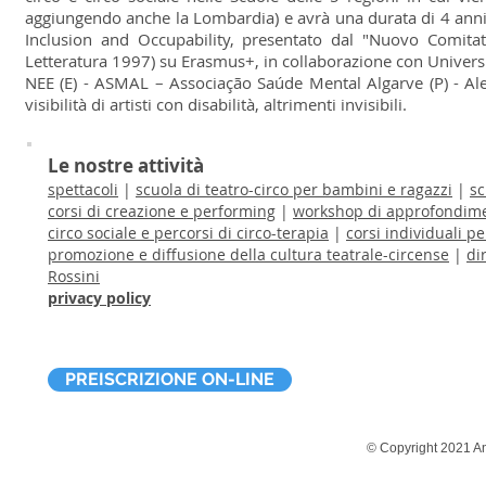
aggiungendo anche la Lombardia) e avrà una durata di 4 anni. 
Inclusion and Occupability, presentato dal "Nuovo Comitat
Letteratura 1997) su Erasmus+, in collaborazione con Univer
NEE (E) - ASMAL – Associação Saúde Mental Algarve (P) - Ale
visibilità di artisti con disabilità, altrimenti invisibili.
Le nostre attività
spettacoli
|
scuola di teatro-circo per bambini e ragazzi
|
sc
corsi di creazione e performing
|
workshop di approfondime
circo sociale e percorsi di circo-terapia
|
corsi individuali pe
promozione e diffusione della cultura teatrale-circense
|
di
Rossini
privacy policy
PREISCRIZIONE ON-LINE
© Copyright 2021 Ant