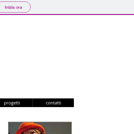
Inizia ora
progetti
contatti