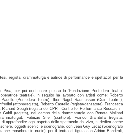
ntitesi, regista, drammaturga e autrice di performance e spettacoli per la
 di Pisa, per poi continuare presso la “Fondazione Pontedera Teatro”
peratrice teatrale), in seguito ha lavorato con artisti come: Roberto
sa Pasello (Pontedera Teatro), Iben Nagel Rasmussen (Odin Teatret),
fredini (attore/regista), Roberto Castello (regista/danzatore), Francesca
re), Richard Gough (regista del CPR - Centre for Performance Research –
za Guidi (regista), nel campo della drammaturgia con Renata Molinari
ammaturga), Fabrizio Silei (scrittore), Franco Brambilla (regista,
 di approfondire ogni aspetto dello spettacolo dal vivo, si dedica anche
 maschere, oggetti scenici e scenografie, con Jean Guy Lecat (Scenografo
zione maschere in cuoio), per il teatro di figura con Adrian Bandirali,