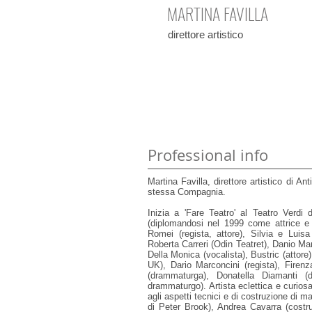
MARTINA FAVILLA
direttore artistico
Professional info
Martina Favilla, direttore artistico di A
stessa Compagnia.
Inizia a 'Fare Teatro' al Teatro Verdi
(diplomandosi nel 1999 come attrice e o
Romei (regista, attore), Silvia e Lui
Roberta Carreri (Odin Teatret), Danio Man
Della Monica (vocalista), Bustric (atto
UK), Dario Marconcini (regista), Firen
(drammaturga), Donatella Diamanti (dr
drammaturgo). Artista eclettica e curiosa
agli aspetti tecnici e di costruzione di
di Peter Brook), Andrea Cavarra (costru