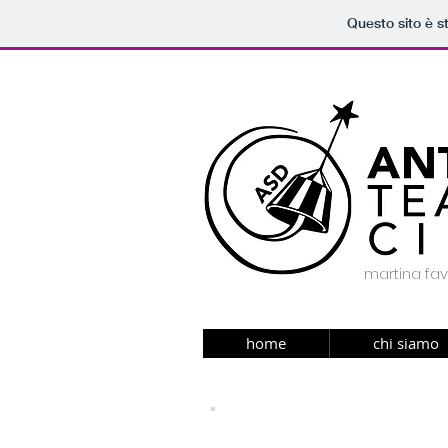
Questo sito è s
martina favi
home
chi siamo