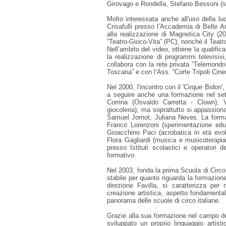
Girovago e Rondella, Stefano Bessoni (s
Molto interessata anche all'uso della luc
Crisafulli presso l’Accademia di Belle Ar
alla realizzazione di Magnetica City (20
“Teatro-Gioco-Vita” (PC), nonché il Teatr
Nell’ambito del video, ottiene la qualifi
la realizzazione di programmi televisiv
collabora con la rete privata “Telemondo”
Toscana” e con l’Ass. “Corte Tripoli Cine
Nel 2000, l'incontro con il 'Cirque Bidon
a seguire anche una formazione nel sett
Corrina (Osvaldo Carretta - Clown), V
giocoleria), ma soprattutto si appassio
Samuel Jornot, Juliana Neves. La forma
Franco Lorenzoni (sperimentazione educ
Gioacchino Paci (acrobatica in età evol
Flora Gagliardi (musica e musicoterapi
presso Istituti scolastici e operatori
formativo.
Nel 2003, fonda la prima Scuola di Circo 
stabile per quanto riguarda la formazione
direzione Favilla, si caratterizza per
creazione artistica, aspetto fondamenta
panorama delle scuole di circo italiane.
Grazie alla sua formazione nel campo del 
sviluppato un proprio linguaggio artis