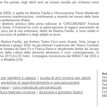
che l'ha portata negli ultimi anni ad essere sempre più richiesta come
l 2003), è quella tra Martina Favilla e l'Associazione 'Festa Medievale
'omonima manifestazione, contribuendo a inserirla nel novero delle feste
aratteristiche d'Italia.
 direttore artistico della prima edizione di “CIRCOMONDO” Festival
a Siena. Il Festival ha visto la partecipazione di ragazzi provenienti da
 poco più di una settimana, diretti da Martina Favilla, si sono esibiti in
ccesso di pubblico e degli addetti ai lavori.
di Martina Favilla, per Antitesi Teatro Circo sono: Asarat, Stria, Imago e
utterà a giugno 2018, ha già ottenuto il patrocinio del ‘Nuovo Comitato
zione fondata da Dario Fo e Franca Rame e attualmente diretta da Jacopo
nio della cultura della diversità attraverso il circo contemporaneo, lo
tema 23’/‘Circo El Grito’, Compagnia riconosciuta dal MiBACT dal 2015 e
) e Mirabilia (CN).
Ant
o per bambini e ragazzi
|
scuola di arti circensi per adulti
Sed
560
|
workshop di approfondimento e specializzazione
Tea
erapia
|
corsi individuali personalizzati
Mob
tura teatrale-circense
|
direzione e gestione Teatro
Cod
inf