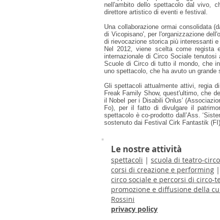
nell'ambito dello spettacolo dal vivo, 
direttore artistico di eventi e festival.
Una collaborazione ormai consolidata (da
di Vicopisano', per l'organizzazione dell
di rievocazione storica più interessanti e c
Nel 2012, viene scelta come regista e
internazionale di Circo Sociale tenutosi 
Scuole di Circo di tutto il mondo, che in
uno spettacolo, che ha avuto un grande su
Gli spettacoli attualmente attivi, regia 
Freak Family Show, quest'ultimo, che deb
il Nobel per i Disabili Onlus’ (Associa
Fo), per il fatto di divulgare il patrimo
spettacolo è co-prodotto dall’Ass. ‘Sis
sostenuto dai Festival Cirk Fantastik (FI
Le nostre attività
spettacoli
|
scuola di teatro-circ
corsi di creazione e performing
circo sociale e percorsi di circo-t
promozione e diffusione della cul
Rossini
privacy policy