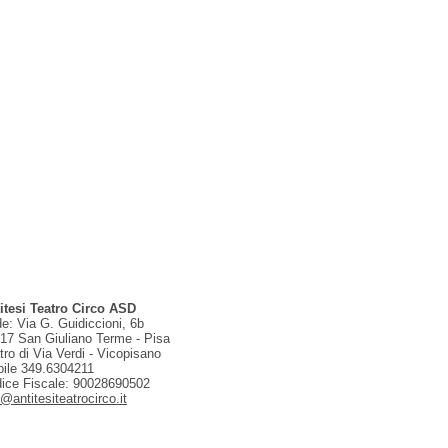
itesi Teatro Circo ASD
e: Via G. Guidiccioni, 6b
17 San Giuliano Terme - Pisa
tro di Via Verdi - Vicopisano
ile 349.6304211
ice Fiscale: 90028690502
o@antitesiteatrocirco.it