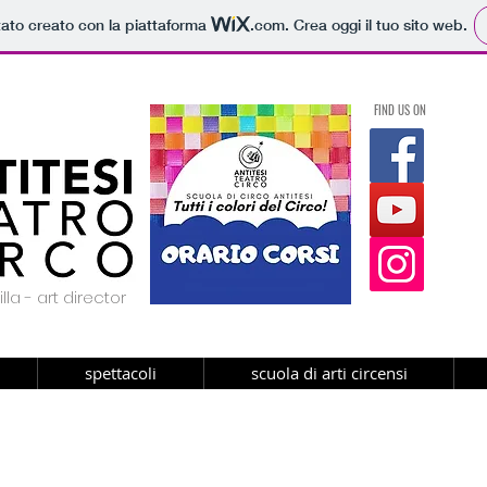
tato creato con la piattaforma
.com
. Crea oggi il tuo sito web.
FIND US ON
lla - art director
spettacoli
scuola di arti circensi