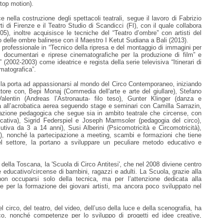
top motion).
e nella costruzione degli spettacoli teatrali, segue il lavoro di Fabrizio
ti di Firenze e il Teatro Studio di Scandicci (FI), con il quale collabora
05), inoltre acquisisce le tecniche del “Teatro d’ombre” con artisti del
o delle ombre balinese con il Maestro I Ketut Sudiana a Bali (2013).
ca professionale in “Tecnico della ripresa e del montaggio di immagini per
i, documentari e riprese cinematografiche per la produzione di film” e
 (2002-2003) come ideatrice e regista della serie televisiva “Itinerari di
matografica”.
', la porta ad appassionarsi al mondo del Circo Contemporaneo, iniziando
ore con, Bepi Monaj (Commedia dell'arte e arte del giullare), Stefano
alentin (Andreas l’Astronauta- filo teso), Gunter Klinger (danza e
na all’acrobatica aerea seguendo stage e seminari con Camilla Sarrazin,
zione pedagogica che segue sia in ambito teatrale che circense, con
ativa), Sigrid Federspiel e Joseph Marmsoler (pedagogia del circo),
utiva da 3 a 14 anni), Susi Alberini (Psicomotricità e Circomotricità),
a), nonché la partecipazione a meeting, scambi e formazioni che tiene
 del settore, la portano a sviluppare un peculiare metodo educativo e
della Toscana, la 'Scuola di Circo Antitesi', che nel 2008 diviene centro
 educativo/circense di bambini, ragazzi e adulti. La Scuola, grazie alla
 non occuparsi solo della tecnica, ma per l’attenzione dedicata alla
le per la formazione dei giovani artisti, ma ancora poco sviluppato nel
circo, del teatro, del video, dell’uso della luce e della scenografia, ha
tico, nonché competenze per lo sviluppo di progetti ed idee creative,